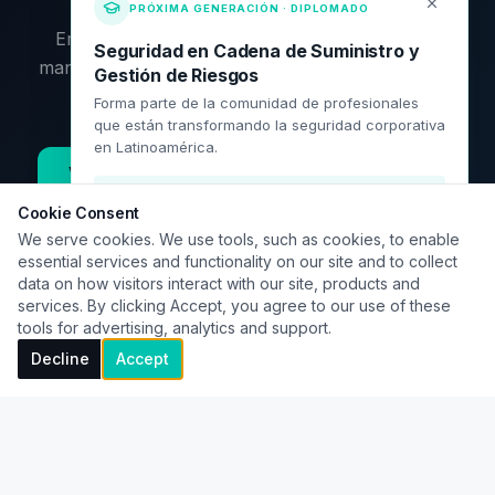
PRÓXIMA GENERACIÓN · DIPLOMADO
Empieza por los artículos, profundiza con los
Seguridad en Cadena de Suministro y
manuales o contáctame directamente. El siguiente
Gestión de Riesgos
paso es tuyo.
Forma parte de la comunidad de profesionales
que están transformando la seguridad corporativa
en Latinoamérica.
Ver recursos disponibles
Contactar
¡El diplomado ha iniciado! Consulta
disponibilidad.
Cookie Consent
We serve cookies. We use tools, such as cookies, to enable
essential services and functionality on our site and to collect
data on how visitors interact with our site, products and
Solicitar información
services. By clicking Accept, you agree to our use of these
tools for advertising, analytics and support.
Ver programa académico
Decline
Accept
©
2026
José Luis Prieto
· criminologiacorporativa.com
Artículos
Herramientas
Contacto
Política editorial