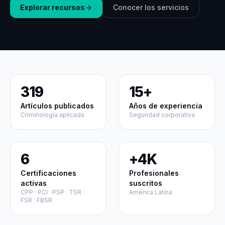
Explorar recursos
Conocer los servicios
319
15+
Artículos publicados
Años de experiencia
Criminología aplicada
Seguridad corporativa
6
+4K
Certificaciones
Profesionales
activas
suscritos
CPP · PCI · PSP · TSR ·
América Latina
FSR · FBSR