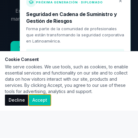
PRÓXIMA GENERACIÓN · DIPLOMADO
Empieza por los artículos, profundiza con los
Seguridad en Cadena de Suministro y
manuales o contáctame directamente. El siguiente
Gestión de Riesgos
paso es tuyo.
Forma parte de la comunidad de profesionales
que están transformando la seguridad corporativa
en Latinoamérica.
Ver recursos disponibles
Contactar
¡El diplomado ha iniciado! Consulta
disponibilidad.
Cookie Consent
We serve cookies. We use tools, such as cookies, to enable
essential services and functionality on our site and to collect
data on how visitors interact with our site, products and
Solicitar información
services. By clicking Accept, you agree to our use of these
tools for advertising, analytics and support.
Ver programa académico
Decline
Accept
©
2026
José Luis Prieto
· criminologiacorporativa.com
Artículos
Herramientas
Contacto
Política editorial