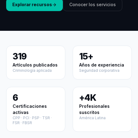
Explorar recursos
Conocer los servicios
319
15+
Artículos publicados
Años de experiencia
Criminología aplicada
Seguridad corporativa
6
+4K
Certificaciones
Profesionales
activas
suscritos
CPP · PCI · PSP · TSR ·
América Latina
FSR · FBSR