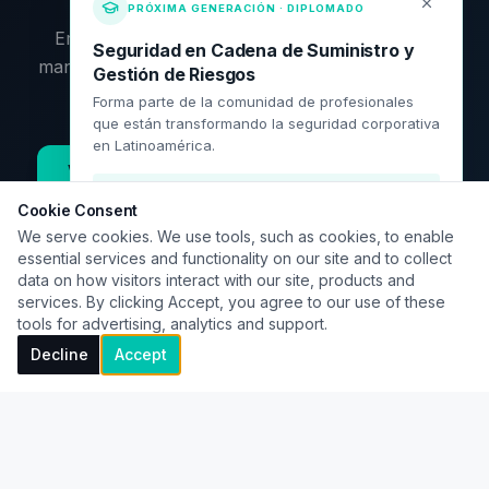
PRÓXIMA GENERACIÓN · DIPLOMADO
Empieza por los artículos, profundiza con los
Seguridad en Cadena de Suministro y
manuales o contáctame directamente. El siguiente
Gestión de Riesgos
paso es tuyo.
Forma parte de la comunidad de profesionales
que están transformando la seguridad corporativa
en Latinoamérica.
Ver recursos disponibles
Contactar
¡El diplomado ha iniciado! Consulta
disponibilidad.
Cookie Consent
We serve cookies. We use tools, such as cookies, to enable
essential services and functionality on our site and to collect
data on how visitors interact with our site, products and
Solicitar información
services. By clicking Accept, you agree to our use of these
tools for advertising, analytics and support.
Ver programa académico
Decline
Accept
©
2026
José Luis Prieto
· criminologiacorporativa.com
Artículos
Herramientas
Contacto
Política editorial