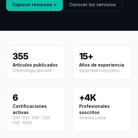
Explorar recursos
Conocer los servicios
355
15+
Artículos publicados
Años de experiencia
Criminología aplicada
Seguridad corporativa
6
+4K
Certificaciones
Profesionales
activas
suscritos
CPP · PCI · PSP · TSR ·
América Latina
FSR · FBSR