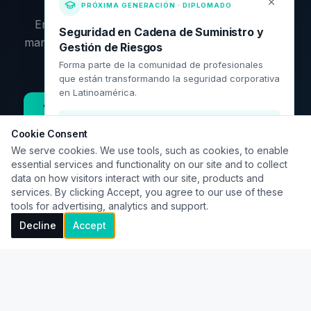
PRÓXIMA GENERACIÓN · DIPLOMADO
Empieza por los artículos, profundiza con los
Seguridad en Cadena de Suministro y
manuales o contáctame directamente. El siguiente
Gestión de Riesgos
paso es tuyo.
Forma parte de la comunidad de profesionales
que están transformando la seguridad corporativa
en Latinoamérica.
Ver recursos disponibles
Contactar
¡El diplomado ha iniciado! Consulta
disponibilidad.
Cookie Consent
We serve cookies. We use tools, such as cookies, to enable
essential services and functionality on our site and to collect
data on how visitors interact with our site, products and
Solicitar información
services. By clicking Accept, you agree to our use of these
tools for advertising, analytics and support.
Ver programa académico
Decline
Accept
©
2026
José Luis Prieto
· criminologiacorporativa.com
Artículos
Herramientas
Contacto
Política editorial